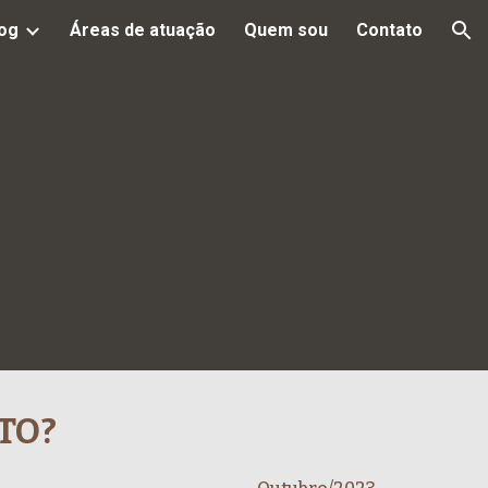
og
Áreas de atuação
Quem sou
Contato
ion
TO?